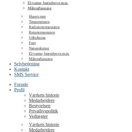
El-varme, brændeovn m.m.
Måleraflæsning
Husets rum
Temperaturen
Radiatortermostaten
Returtermostaten
Udluftning
Fugt
Natsænkning
El-varme, brændeovn m.m.
Måleraflæsning
Selvbetjening
Kontakt
SMS Service
Forside
Profil
Værkets historie
Medarbejdere
Bestyrelsen
Privatlivspolitik
Vedtægter
Værkets historie
Medarbejdere