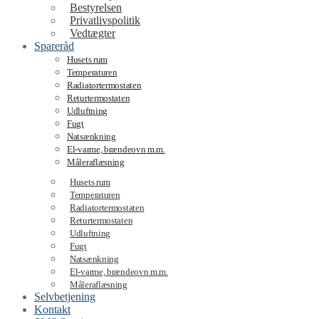
Bestyrelsen
Privatlivspolitik
Vedtægter
Spareråd
Husets rum
Temperaturen
Radiatortermostaten
Returtermostaten
Udluftning
Fugt
Natsænkning
El-varme, brændeovn m.m.
Måleraflæsning
Husets rum
Temperaturen
Radiatortermostaten
Returtermostaten
Udluftning
Fugt
Natsænkning
El-varme, brændeovn m.m.
Måleraflæsning
Selvbetjening
Kontakt