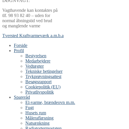
DØGNVAGT:
Vagthavende kan kontaktes på
tlf. 98 93 82 40 – uden for
normal åbningstid ved brud
og manglende varme
Tversted Kraftvarmeværk a.m.b.a
Forside
Profil
Bestyrelsen
Medarbejdere
Vedtægter
Tekniske betingelser
Trykprøvningsattest
Besøgsrapport
Cookiepolitik (EU)
Privatlivspolitik
Spareråd
El-varme, brændeovn m.m.
Fugt
Husets rum
Måleraflæsning
Natsænkning
Radiatortermostaten