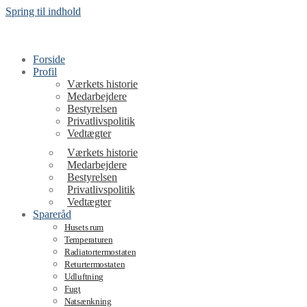
Spring til indhold
Forside
Profil
Værkets historie
Medarbejdere
Bestyrelsen
Privatlivspolitik
Vedtægter
Værkets historie
Medarbejdere
Bestyrelsen
Privatlivspolitik
Vedtægter
Spareråd
Husets rum
Temperaturen
Radiatortermostaten
Returtermostaten
Udluftning
Fugt
Natsænkning