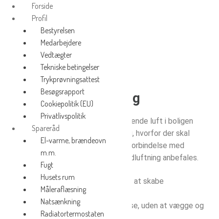
Forside
Profil
Bestyrelsen
Medarbejdere
Vedtægter
Tekniske betingelser
Trykprøvningsattest
Besøgsrapport
Udluftning
Cookiepolitik (EU)
Privatlivspolitik
Vi trives bedst i frisk luft. Stillestående luft i boligen
Spareråd
optager bl.a. fugt og bliver iltfattig, hvorfor der skal
El-varme, brændeovn
luftes ud flere gange om dagen. I forbindelse med
m.m.
madlavning og bad kan en ekstra udluftning anbefales.
Fugt
Husets rum
Den bedste måde at lufte ud på er at skabe
Måleraflæsning
gennemtræk 5-7 minutter.
Natsænkning
Det giver den ønskede luftfornyelse, uden at vægge og
Radiatortermostaten
møbler afkøles.