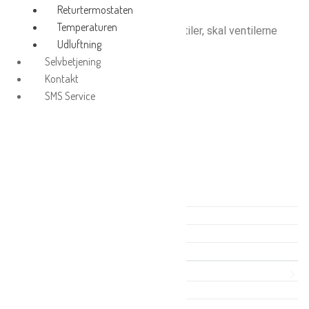
Returtermostaten
Temperaturen
Er radiatorerne med termostatventiler, skal ventilerne
Udluftning
lukkes under udluftningen.
Selvbetjening
Kontakt
SMS Service
Husets rum
Temperaturen
Radiatortermostaten
Returtermostaten
Udluftning
Fugt
Natsænkning