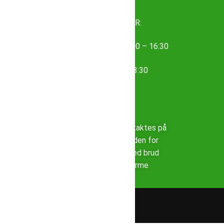
ÅBNINGSTIDER:
Mandag – Torsdag: 8:00 – 16:30
Fredag: 8:00 – 13:30
DØGNVAGT:
Vagthavende kan kontaktes på
tlf. 98 93 82 40 – uden for
normal åbningstid ved brud
og manglende varme
Tversted Kraftvarmeværk a.m.b.a
Ring til os