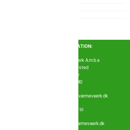
El-varme, brændeovn m.m.
Måleraflæsning
KONTAKTINFORMATION:
Tversted Kraftvarmeværk A.m.b.a
Løgtenvej 16 Tversted
9881 Bindslev
TLF: 98 93 82 40
E-mail: info@tversted-kraftvarmevaerk.dk
Faktura sendes til
Faktura@tversted-kraftvarmevaerk.dk